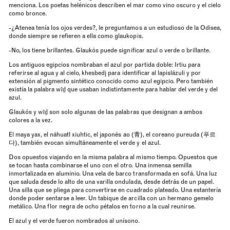
menciona. Los poetas helénicos describen el mar como vino oscuro y el cielo
como bronce.
-¿Atenea tenía los ojos verdes?, le preguntamos a un estudioso de la Odisea,
donde siempre se refieren a ella como
glaukopis
.
-No, los tiene brillantes.
Glaukós
puede significar azul o verde o brillante.
Los antiguos egipcios nombraban el azul por partida doble:
Irtiu
para
referirse al agua y al cielo,
khesbedj
para identificar al lapislázuli y por
extensión al pigmento sintético conocido como azul egipcio. Pero también
existía la palabra
wꜣḏ
que usaban indistintamente para hablar del verde y del
azul.
Glaukós
y
wꜣḏ
son solo algunas de las palabras que designan a ambos
colores a la vez.
El maya
yax
, el náhuatl
xiuhtic,
el japonés
ao
(青), el coreano
pureuda
(푸르
다), también evocan simultáneamente el verde y el azul.
Dos opuestos viajando en la misma palabra al mismo tiempo. Opuestos que
se tocan hasta combinarse el uno con el otro. Una inmensa semilla
inmortalizada en aluminio. Una vela de barco transformada en sofá. Una luz
que saluda desde lo alto de una varilla ondulada, desde detrás de un papel.
Una silla que se pliega para convertirse en cuadrado plateado. Una estantería
donde poder sentarse a leer. Un tabique de arcilla con un hermano gemelo
metálico. Una flor negra de ocho pétalos en torno a la cual reunirse.
El azul y el verde fueron nombrados al unísono.