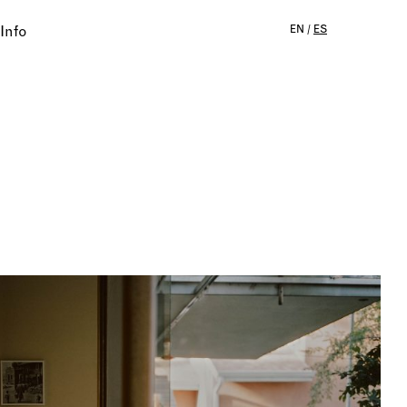
Info
EN
/
ES